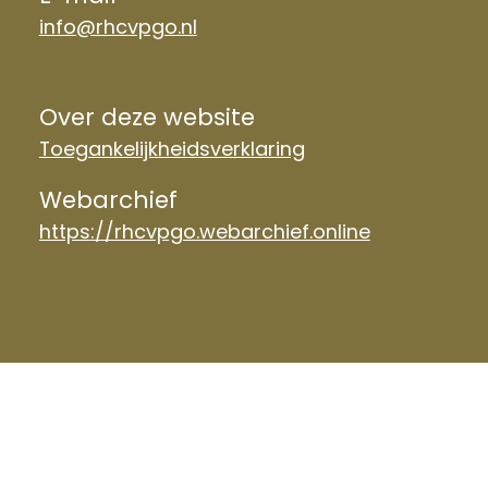
info@rhcvpgo.nl
Over deze website
Toegankelijkheidsverklaring
Webarchief
https://rhcvpgo.webarchief.online