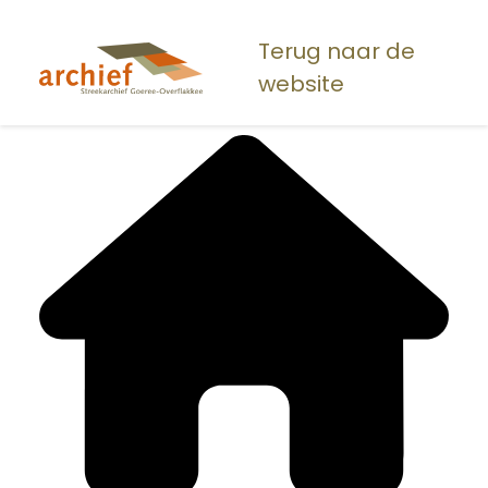
Overslaan
en
Terug naar de
naar
website
de
inhoud
gaan