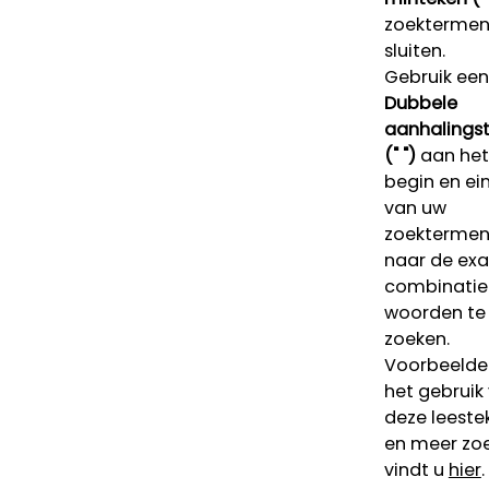
zoektermen 
sluiten.
Gebruik een
Dubbele
aanhalings
(" ")
aan het
begin en ei
van uw
zoekterme
naar de ex
combinatie
woorden te
zoeken.
Voorbeelde
het gebruik
deze leeste
en meer zoe
vindt u
hier
.