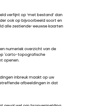
eeld verfijnt op ‘met bestand’ dan
erder ook op bijvoorbeeld soort en
eeld alle zestiende-eeuwse kaarten
een numeriek overzicht van de
 op 'carto-topografische
nt openen.
eldingen inbreuk maakt op uw
etreffende afbeeldingen in dat
 dat geval wel om bronvermelding