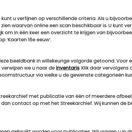
unt u verfijnen op verschillende criteria. Als u bijvoorb
 te zien waarvan online een scan beschikbaar is. U kunt v
lijk om in één keer een overzicht te krijgen van bijvoorb
 op ‘Kaarten 16e eeuw’.
eze beeldbank in willekeurige volgorde getoond. Voor 
, verwijzen we u naar de
inventaris
. Klik daar vervolgens
n boomstructuur via welke u de gewenste categorieën ku
Streekarchief met publicatie van één of meerdere afbe
dan contact op met het Streekarchief. Wij kunnen de b
nen gebruikt worden voor publicaties. Wij vragen u in