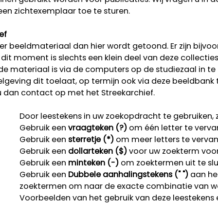
een zichtexemplaar toe te sturen.
ef
r beeldmateriaal dan hier wordt getoond. Er zijn bijvoo
p dit moment is slechts een klein deel van deze collectie
rde materiaal is via de computers op de studiezaal in te
lgeving dit toelaat, op termijn ook via deze beeldbank 
u dan contact op met het Streekarchief.
Door leestekens in uw zoekopdracht te gebruiken, zo
Gebruik een
vraagteken (?)
om één letter te verva
Gebruik een
sterretje (*)
om meer letters te verva
Gebruik een
dollarteken ($)
voor uw zoekterm voor r
Gebruik een
minteken (-)
om zoektermen uit te slu
Gebruik een
Dubbele aanhalingstekens (" ")
aan het
zoektermen om naar de exacte combinatie van w
Voorbeelden van het gebruik van deze leestekens 