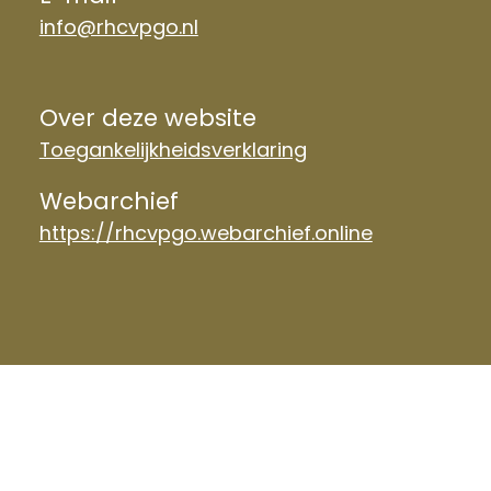
info@rhcvpgo.nl
Over deze website
Toegankelijkheidsverklaring
Webarchief
https://rhcvpgo.webarchief.online