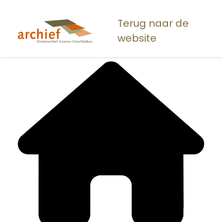
Overslaan
en
Terug naar de
naar
website
de
inhoud
gaan