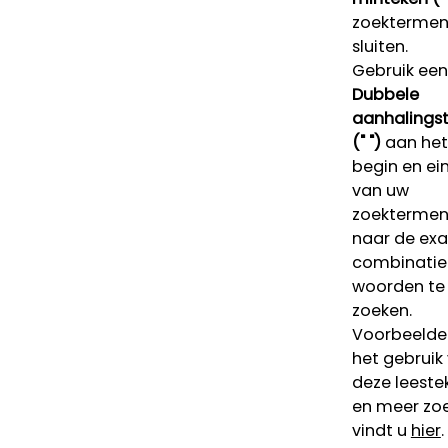
zoektermen 
sluiten.
Gebruik een
Dubbele
aanhalings
(" ")
aan het
begin en ei
van uw
zoekterme
naar de ex
combinatie
woorden te
zoeken.
Voorbeelde
het gebruik
deze leeste
en meer zoe
vindt u
hier
.