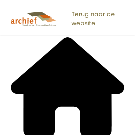
Overslaan
en
Terug naar de
naar
website
de
inhoud
gaan