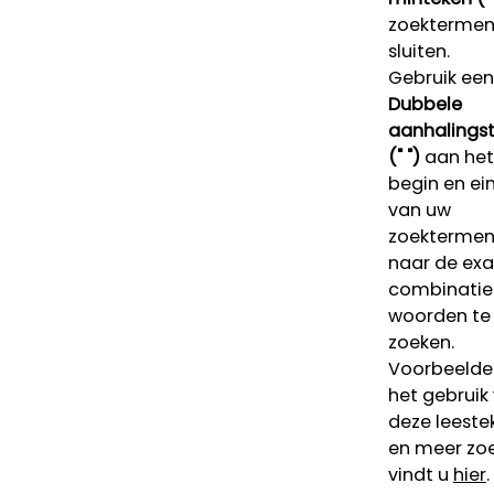
zoektermen 
sluiten.
Gebruik een
Dubbele
aanhalings
(" ")
aan het
begin en ei
van uw
zoekterme
naar de ex
combinatie
woorden te
zoeken.
Voorbeelde
het gebruik
deze leeste
en meer zoe
vindt u
hier
.