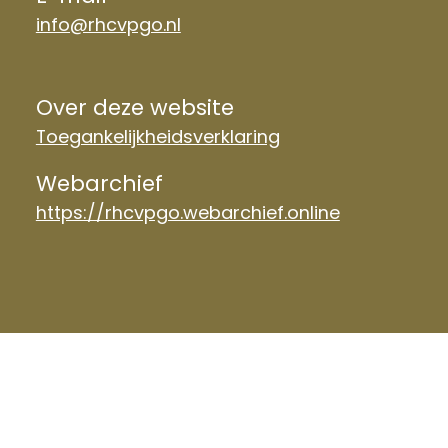
info@rhcvpgo.nl
Over deze website
Toegankelijkheidsverklaring
Webarchief
https://rhcvpgo.webarchief.online