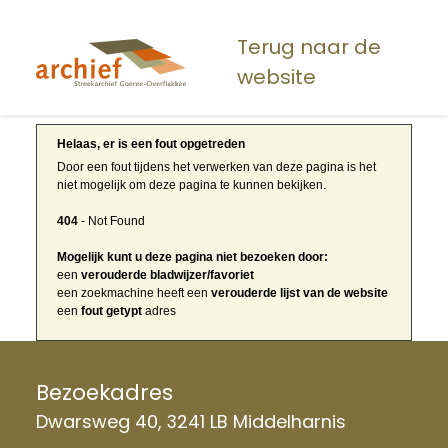
Overslaan
en
Terug naar de
naar
website
de
inhoud
gaan
Helaas, er is een fout opgetreden
Door een fout tijdens het verwerken van deze pagina is het
niet mogelijk om deze pagina te kunnen bekijken.
404
- Not Found
Mogelijk kunt u deze pagina niet bezoeken door:
een
verouderde bladwijzer/favoriet
een zoekmachine heeft een
verouderde lijst van de website
een
fout getypt
adres
Bezoekadres
Dwarsweg 40, 3241 LB Middelharnis