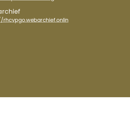
rchief
//rhcvpgo.webarchief.onlin