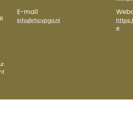
E-mail
Weba
TR
info@rhcvpgo.nl
https:
e
ur.
nt