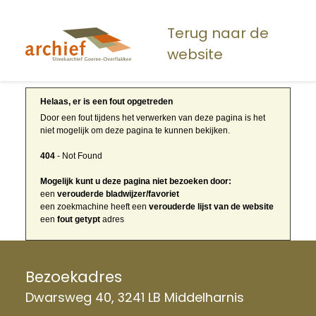
Overslaan
en
Terug naar de
naar
website
de
inhoud
gaan
Helaas, er is een fout opgetreden
Door een fout tijdens het verwerken van deze pagina is het
niet mogelijk om deze pagina te kunnen bekijken.
404
- Not Found
Mogelijk kunt u deze pagina niet bezoeken door:
een
verouderde bladwijzer/favoriet
een zoekmachine heeft een
verouderde lijst van de website
een
fout getypt
adres
Bezoekadres
Dwarsweg 40, 3241 LB Middelharnis