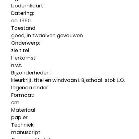
bodemkaart
Datering
:
ca. 1960
Toestand:
goed, in twaalven gevouwen
Onderwerp:
zie titel
Herkomst:
n.v.t.
Bijzonderheden:
kleurkrijt, titel en windvaan L.B,schaal-stok L.O,
legenda onder
Formaat:
cm
Materiaal:
papier
Techniek:
manuscript