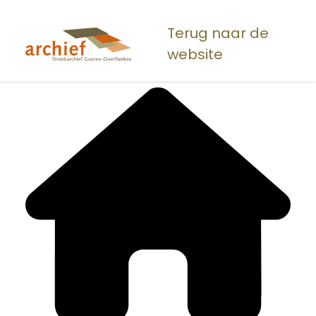
Overslaan
en
Terug naar de
naar
website
de
inhoud
gaan