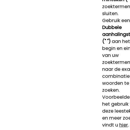
zoektermen 
sluiten.
Gebruik een
Dubbele
aanhalings
(" ")
aan het
begin en ei
van uw
zoekterme
naar de ex
combinatie
woorden te
zoeken.
Voorbeelde
het gebruik
deze leeste
en meer zoe
vindt u
hier
.