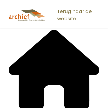
Overslaan
en
Terug naar de
naar
website
de
inhoud
gaan