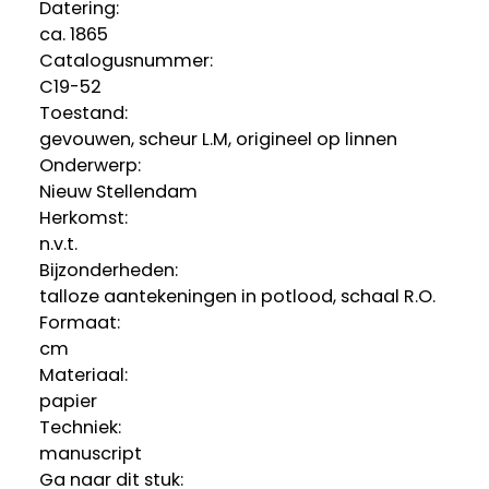
Datering
:
ca. 1865
Catalogusnummer:
C19-52
Toestand:
gevouwen, scheur L.M, origineel op linnen
Onderwerp:
Nieuw Stellendam
Herkomst:
n.v.t.
Bijzonderheden:
talloze aantekeningen in potlood, schaal R.O.
Formaat:
cm
Materiaal:
papier
Techniek:
manuscript
Ga naar dit stuk: