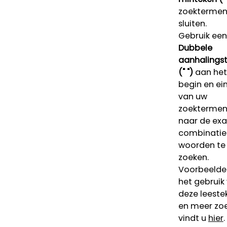
zoektermen 
sluiten.
Gebruik een
Dubbele
aanhalings
(" ")
aan het
begin en ei
van uw
zoekterme
naar de ex
combinatie
woorden te
zoeken.
Voorbeelde
het gebruik
deze leeste
en meer zoe
vindt u
hier
.