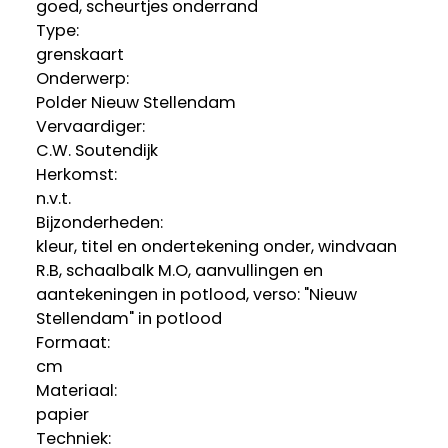
goed, scheurtjes onderrand
Type:
grenskaart
Onderwerp:
Polder Nieuw Stellendam
Vervaardiger:
C.W. Soutendijk
Herkomst:
n.v.t.
Bijzonderheden:
kleur, titel en ondertekening onder, windvaan
R.B, schaalbalk M.O, aanvullingen en
aantekeningen in potlood, verso: "Nieuw
Stellendam" in potlood
Formaat:
cm
Materiaal:
papier
Techniek: