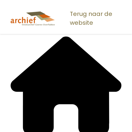
Overslaan
en
Terug naar de
naar
website
de
inhoud
gaan