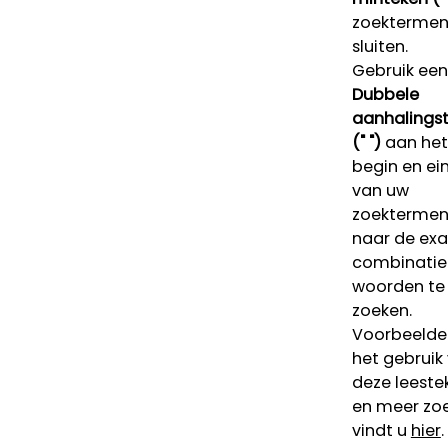
zoektermen 
sluiten.
Gebruik een
Dubbele
aanhalings
(" ")
aan het
begin en ei
van uw
zoekterme
naar de ex
combinatie
woorden te
zoeken.
Voorbeelde
het gebruik
deze leeste
en meer zoe
vindt u
hier
.