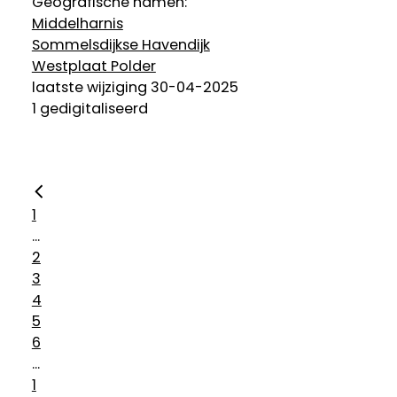
Geografische namen:
Middelharnis
Sommelsdijkse Havendijk
Westplaat Polder
laatste wijziging 30-04-2025
1 gedigitaliseerd
1
...
2
3
4
5
6
...
1