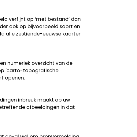
eeld verfijnt op ‘met bestand’ dan
erder ook op bijvoorbeeld soort en
eeld alle zestiende-eeuwse kaarten
een numeriek overzicht van de
 op 'carto-topografische
nt openen.
eldingen inbreuk maakt op uw
etreffende afbeeldingen in dat
 dat geval wel om bronvermelding