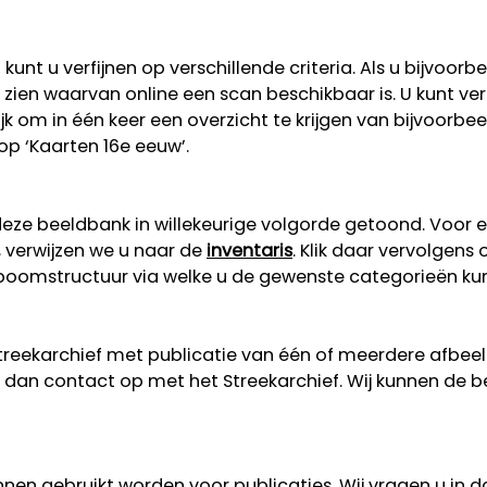
unt u verfijnen op verschillende criteria. Als u bijvoorb
 te zien waarvan online een scan beschikbaar is. U kunt v
lijk om in één keer een overzicht te krijgen van bijvoorb
 op ‘Kaarten 16e eeuw’.
eze beeldbank in willekeurige volgorde getoond. Voor 
, verwijzen we u naar de
inventaris
. Klik daar vervolgens
n boomstructuur via welke u de gewenste categorieën ku
Streekarchief met publicatie van één of meerdere afbe
dan contact op met het Streekarchief. Wij kunnen de b
nen gebruikt worden voor publicaties. Wij vragen u in