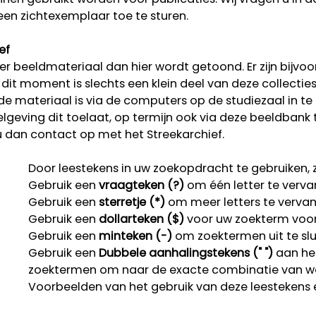
een zichtexemplaar toe te sturen.
ef
r beeldmateriaal dan hier wordt getoond. Er zijn bijvoo
p dit moment is slechts een klein deel van deze collectie
rde materiaal is via de computers op de studiezaal in te
lgeving dit toelaat, op termijn ook via deze beeldbank 
u dan contact op met het Streekarchief.
Door leestekens in uw zoekopdracht te gebruiken, zo
Gebruik een
vraagteken (?)
om één letter te verva
Gebruik een
sterretje (*)
om meer letters te verva
Gebruik een
dollarteken ($)
voor uw zoekterm voor r
Gebruik een
minteken (-)
om zoektermen uit te slu
Gebruik een
Dubbele aanhalingstekens (" ")
aan het
zoektermen om naar de exacte combinatie van w
Voorbeelden van het gebruik van deze leestekens 