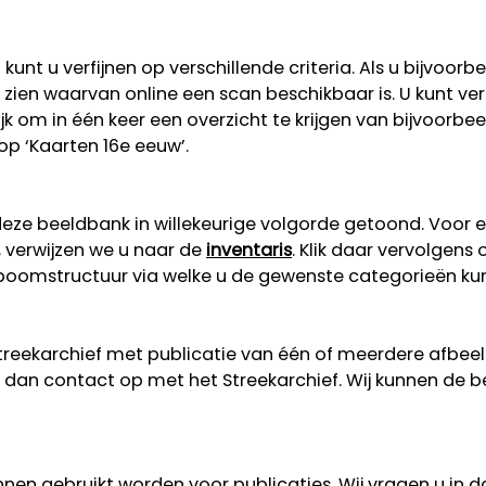
unt u verfijnen op verschillende criteria. Als u bijvoorb
 te zien waarvan online een scan beschikbaar is. U kunt v
lijk om in één keer een overzicht te krijgen van bijvoorb
 op ‘Kaarten 16e eeuw’.
eze beeldbank in willekeurige volgorde getoond. Voor 
, verwijzen we u naar de
inventaris
. Klik daar vervolgens
n boomstructuur via welke u de gewenste categorieën ku
Streekarchief met publicatie van één of meerdere afbe
dan contact op met het Streekarchief. Wij kunnen de b
nen gebruikt worden voor publicaties. Wij vragen u in