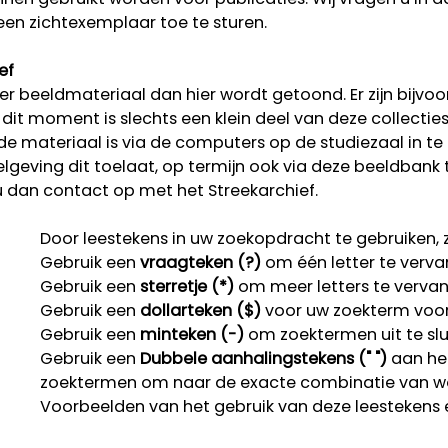
een zichtexemplaar toe te sturen.
ef
r beeldmateriaal dan hier wordt getoond. Er zijn bijvoo
p dit moment is slechts een klein deel van deze collectie
rde materiaal is via de computers op de studiezaal in te
lgeving dit toelaat, op termijn ook via deze beeldbank 
u dan contact op met het Streekarchief.
Door leestekens in uw zoekopdracht te gebruiken, zo
Gebruik een
vraagteken (?)
om één letter te verva
Gebruik een
sterretje (*)
om meer letters te verva
Gebruik een
dollarteken ($)
voor uw zoekterm voor r
Gebruik een
minteken (-)
om zoektermen uit te slu
Gebruik een
Dubbele aanhalingstekens (" ")
aan het
zoektermen om naar de exacte combinatie van w
Voorbeelden van het gebruik van deze leestekens 