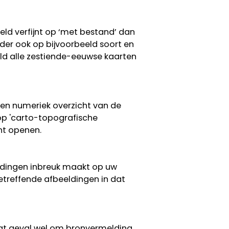
eeld verfijnt op ‘met bestand’ dan
erder ook op bijvoorbeeld soort en
eeld alle zestiende-eeuwse kaarten
een numeriek overzicht van de
 op 'carto-topografische
nt openen.
eldingen inbreuk maakt op uw
etreffende afbeeldingen in dat
 dat geval wel om bronvermelding