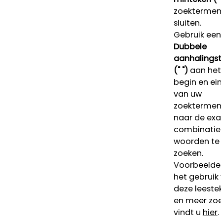
zoektermen 
sluiten.
Gebruik een
Dubbele
aanhalings
(" ")
aan het
begin en ei
van uw
zoekterme
naar de ex
combinatie
woorden te
zoeken.
Voorbeelde
het gebruik
deze leeste
en meer zoe
vindt u
hier
.