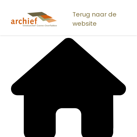
Overslaan
en
Terug naar de
naar
website
de
inhoud
gaan