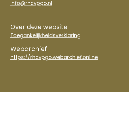
info@rhcvpgo.nl
Over deze website
Toegankelijkheidsverklaring
Webarchief
https://rhcvpgo.webarchief.online