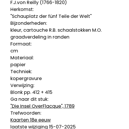
F.J.von Reilly (1766-1820)
Herkomst:
"Schauplatz der fünf Teile der Welt"
Bijzonderheden:
kleur, cartouche R.B. schaalstokken M.O.
graadverdeling in randen
Formaat:
cm
Materiaal:
papier
Techniek:
kopergravure
Verwijzing:
Blonk pp. 412 + 415
Ga naar dit stuk:
"Die Insel OverFlacque", 1789
Trefwoorden:
Kaarten 18e eeuw
laatste wijziging 15-07-2025