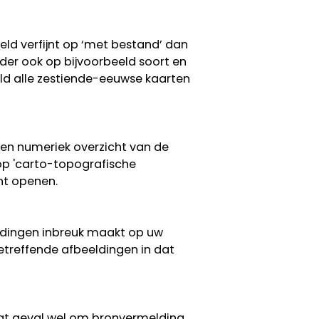
eeld verfijnt op ‘met bestand’ dan
erder ook op bijvoorbeeld soort en
eeld alle zestiende-eeuwse kaarten
een numeriek overzicht van de
 op 'carto-topografische
nt openen.
eldingen inbreuk maakt op uw
etreffende afbeeldingen in dat
 dat geval wel om bronvermelding