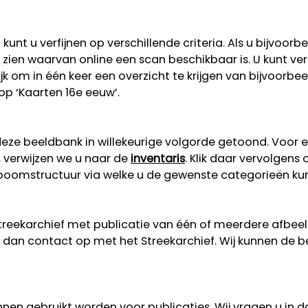
unt u verfijnen op verschillende criteria. Als u bijvoorb
 te zien waarvan online een scan beschikbaar is. U kunt v
lijk om in één keer een overzicht te krijgen van bijvoorb
 op ‘Kaarten 16e eeuw’.
eze beeldbank in willekeurige volgorde getoond. Voor 
, verwijzen we u naar de
inventaris
. Klik daar vervolgens
n boomstructuur via welke u de gewenste categorieën ku
Streekarchief met publicatie van één of meerdere afbe
dan contact op met het Streekarchief. Wij kunnen de b
nen gebruikt worden voor publicaties. Wij vragen u in