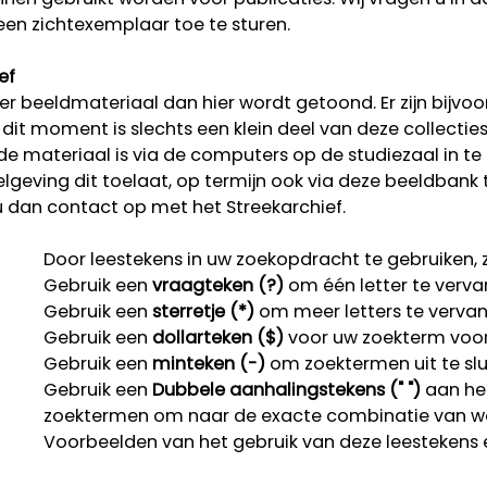
een zichtexemplaar toe te sturen.
ef
r beeldmateriaal dan hier wordt getoond. Er zijn bijvoo
p dit moment is slechts een klein deel van deze collectie
rde materiaal is via de computers op de studiezaal in te
lgeving dit toelaat, op termijn ook via deze beeldbank 
u dan contact op met het Streekarchief.
Door leestekens in uw zoekopdracht te gebruiken, zo
Gebruik een
vraagteken (?)
om één letter te verva
Gebruik een
sterretje (*)
om meer letters te verva
Gebruik een
dollarteken ($)
voor uw zoekterm voor r
Gebruik een
minteken (-)
om zoektermen uit te slu
Gebruik een
Dubbele aanhalingstekens (" ")
aan het
zoektermen om naar de exacte combinatie van w
Voorbeelden van het gebruik van deze leestekens 