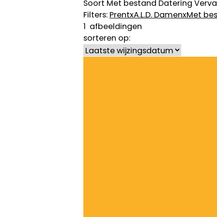
Soort
Met bestand
Datering
Verva
Filters:
Prent
x
A.L.D. Damen
x
Met be
1
afbeeldingen
sorteren op: