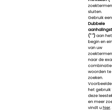
zoektermen 
sluiten.
Gebruik een
Dubbele
aanhalings
(" ")
aan het
begin en ei
van uw
zoekterme
naar de ex
combinatie
woorden te
zoeken.
Voorbeelde
het gebruik
deze leeste
en meer zoe
vindt u
hier
.