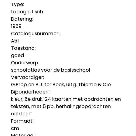
Type:
topografisch
Datering
:
1969
Catalogusnummer:
A51
Toestand:
goed
Onderwerp:
schoolatlas voor de basisschool
Vervaardiger:
G.Prop en B.J. ter Beek, uitg. Thieme & Cie
Bijzonderheden:
kleur, 6e druk, 24 kaarten met opdrachten en
teksten, met 5 pp. herhalingsopdrachten
achterin
Formaat:
cm
Materiaal: