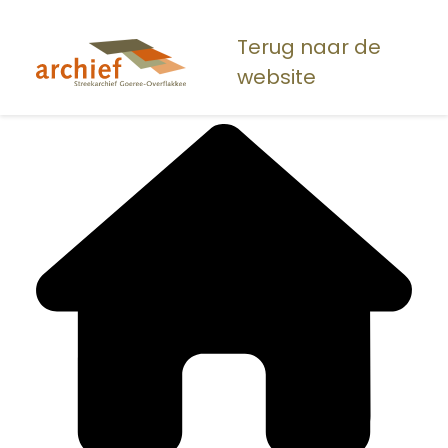
Overslaan
en
Terug naar de
naar
website
de
inhoud
gaan