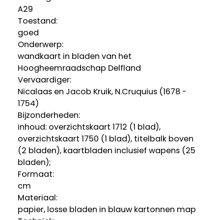
A29
Toestand:
goed
Onderwerp:
wandkaart in bladen van het
Hoogheemraadschap Delfland
Vervaardiger:
Nicalaas en Jacob Kruik, N.Cruquius (1678 -
1754)
Bijzonderheden:
inhoud: overzichtskaart 1712 (1 blad),
overzichtskaart 1750 (1 blad), titelbalk boven
(2 bladen), kaartbladen inclusief wapens (25
bladen);
Formaat:
cm
Materiaal:
papier, losse bladen in blauw kartonnen map