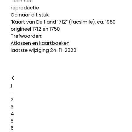
Techniek:
reproductie
Ga naar dit stuk:
"Kaart van Delfland 1712" (facsimile), ca. 1980
origineel 1712 en 1750
Trefwoorden:
Atlassen en kaartboeken
laatste wijziging 24-11-2020
1
...
2
3
4
5
6