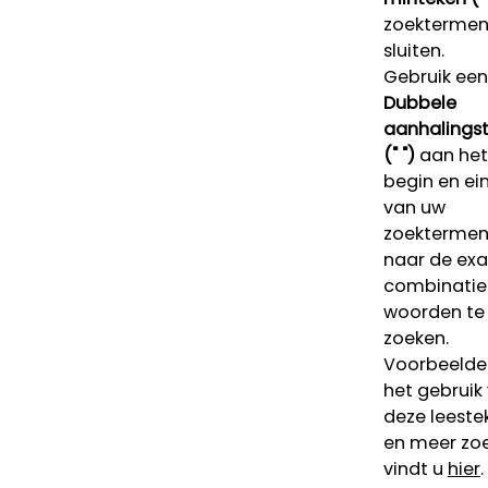
zoektermen 
sluiten.
Gebruik een
Dubbele
aanhalings
(" ")
aan het
begin en ei
van uw
zoekterme
naar de ex
combinatie
woorden te
zoeken.
Voorbeelde
het gebruik
deze leeste
en meer zoe
vindt u
hier
.