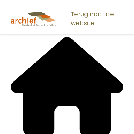
Overslaan
en
Terug naar de
naar
website
de
inhoud
gaan