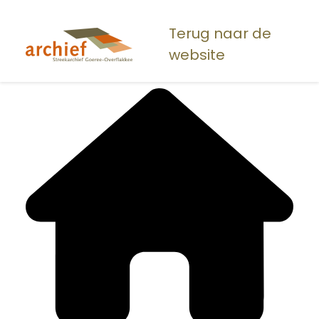
Overslaan
en
Terug naar de
naar
website
de
inhoud
gaan