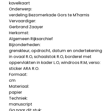
kavelkaart
Onderwerp:
verdeling Bezomerkade Gors te M'harnis
Vervaardiger:
Gerbrand Zaayer
Herkomst:
Algemeen Rijksarchief
Bijzonderheden:
grenskleur, opdracht, datum en ondertekening
in ovaal R.O, schaalstok R.O, borderel met
oppervlakten in kader L.O, windroos R.M, verso:
sticker ARA R.O.
Formaat:
cm
Materiaal:
papier
Techniek:
manuscript
Ga naar dit stuk: