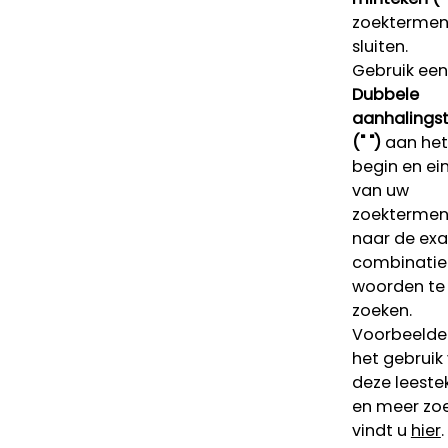
zoektermen 
sluiten.
Gebruik een
Dubbele
aanhalings
(" ")
aan het
begin en ei
van uw
zoekterme
naar de ex
combinatie
woorden te
zoeken.
Voorbeelde
het gebruik
deze leeste
en meer zoe
vindt u
hier
.