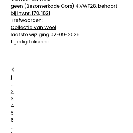
geen (Bezomerkade Gors) 4.VWF28, behoort
bij inv.nr. 170, 1821
Trefwoorden:
Collectie Van Weel
laatste wijziging 02-09-2025
1 gedigitaliseerd
1
...
2
3
4
5
6
...