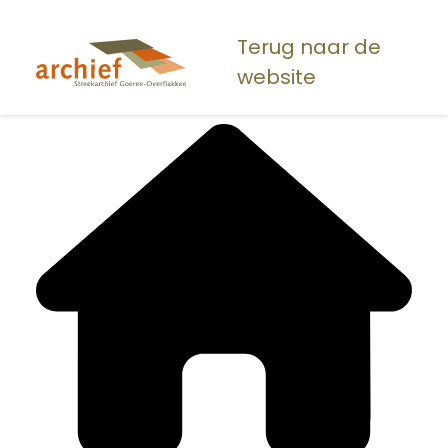
Overslaan
en
Terug naar de
naar
website
de
inhoud
gaan