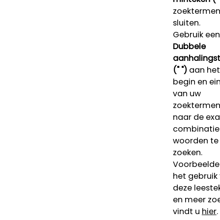
zoektermen 
sluiten.
Gebruik een
Dubbele
aanhalings
(" ")
aan het
begin en ei
van uw
zoekterme
naar de ex
combinatie
woorden te
zoeken.
Voorbeelde
het gebruik
deze leeste
en meer zoe
vindt u
hier
.