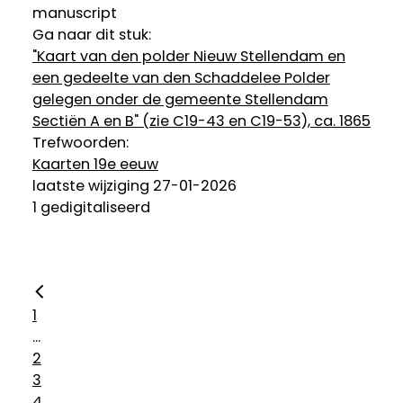
manuscript
Ga naar dit stuk:
"Kaart van den polder Nieuw Stellendam en
een gedeelte van den Schaddelee Polder
gelegen onder de gemeente Stellendam
Sectiën A en B" (zie C19-43 en C19-53), ca. 1865
Trefwoorden:
Kaarten 19e eeuw
laatste wijziging 27-01-2026
1 gedigitaliseerd
1
...
2
3
4