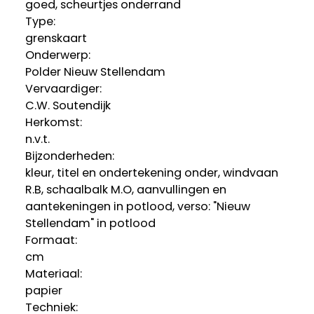
goed, scheurtjes onderrand
Type:
grenskaart
Onderwerp:
Polder Nieuw Stellendam
Vervaardiger:
C.W. Soutendijk
Herkomst:
n.v.t.
Bijzonderheden:
kleur, titel en ondertekening onder, windvaan
R.B, schaalbalk M.O, aanvullingen en
aantekeningen in potlood, verso: "Nieuw
Stellendam" in potlood
Formaat:
cm
Materiaal:
papier
Techniek: