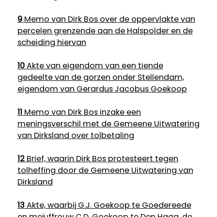
9
Memo van Dirk Bos over de oppervlakte van
percelen grenzende aan de Halspolder en de
scheiding hiervan
10
Akte van eigendom van een tiende
gedeelte van de gorzen onder Stellendam,
eigendom van Gerardus Jacobus Goekoop
11
Memo van Dirk Bos inzake een
meningsverschil met de Gemeene Uitwatering
van Dirksland over tolbetaling
12
Brief, waarin Dirk Bos protesteert tegen
tolheffing door de Gemeene Uitwatering van
Dirksland
13
Akte, waarbij G.J. Goekoop te Goedereede
en mejuffrouw C.D. Goekoop te Den Haag, de