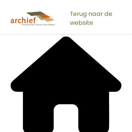
Overslaan
en
Terug naar de
naar
website
de
inhoud
gaan