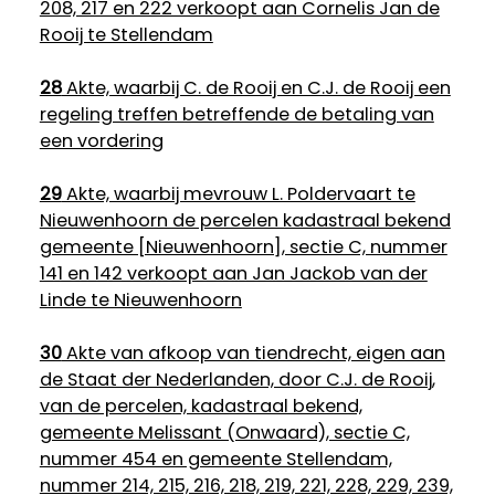
208, 217 en 222 verkoopt aan Cornelis Jan de
Rooij te Stellendam
28
Akte, waarbij C. de Rooij en C.J. de Rooij een
regeling treffen betreffende de betaling van
een vordering
29
Akte, waarbij mevrouw L. Poldervaart te
Nieuwenhoorn de percelen kadastraal bekend
gemeente [Nieuwenhoorn], sectie C, nummer
141 en 142 verkoopt aan Jan Jackob van der
Linde te Nieuwenhoorn
30
Akte van afkoop van tiendrecht, eigen aan
de Staat der Nederlanden, door C.J. de Rooij,
van de percelen, kadastraal bekend,
gemeente Melissant (Onwaard), sectie C,
nummer 454 en gemeente Stellendam,
nummer 214, 215, 216, 218, 219, 221, 228, 229, 239,