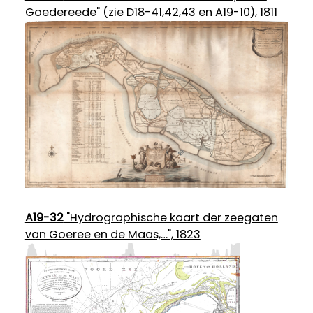
Goedereede" (zie D18-41,42,43 en A19-10), 1811
A19-32
"Hydrographische kaart der zeegaten
van Goeree en de Maas,…", 1823