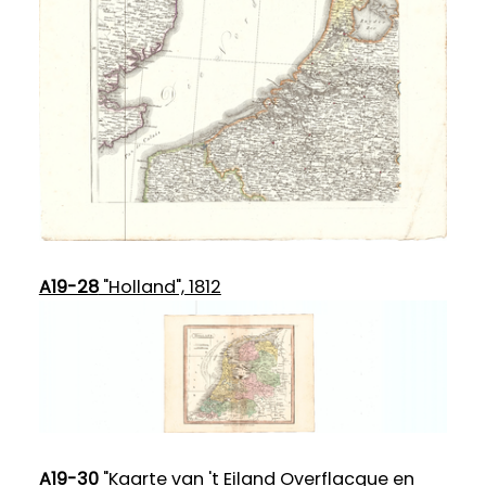
A19-28
"Holland", 1812
A19-30
"Kaarte van 't Eiland Overflacque en