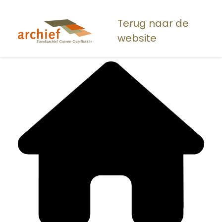
Overslaan
en
Terug naar de
naar
website
de
inhoud
gaan