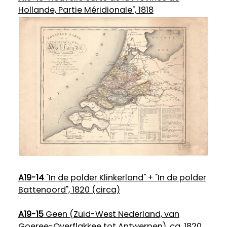
Hollande, Partie Méridionale", 1818
A19-14
"In de polder Klinkerland" + "In de polder
Battenoord", 1820 (circa)
A19-15
Geen (Zuid-West Nederland, van
Goeree-Overflakkee tot Antwerpen), ca. 1820