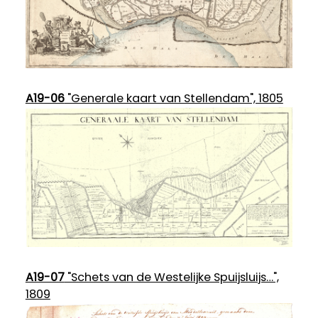
A19-06
"Generale kaart van Stellendam", 1805
A19-07
"Schets van de Westelijke Spuijsluijs…",
1809