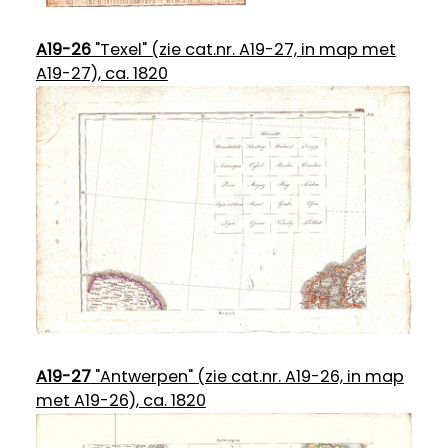
A19-26
"Texel" (zie cat.nr. A19-27, in map met
A19-27), ca. 1820
A19-27
"Antwerpen" (zie cat.nr. A19-26, in map
met A19-26), ca. 1820