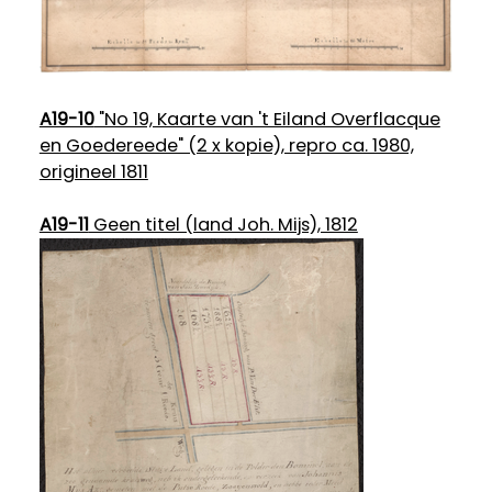
A19-10
"No 19, Kaarte van 't Eiland Overflacque
en Goedereede" (2 x kopie), repro ca. 1980,
origineel 1811
A19-11
Geen titel (land Joh. Mijs), 1812