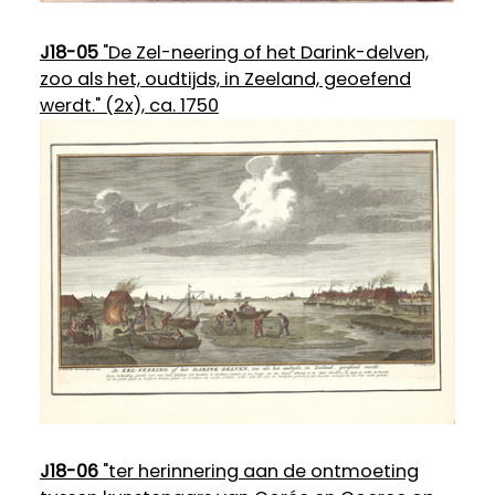
J18-05
"De Zel-neering of het Darink-delven,
zoo als het, oudtijds, in Zeeland, geoefend
werdt." (2x), ca. 1750
J18-06
"ter herinnering aan de ontmoeting