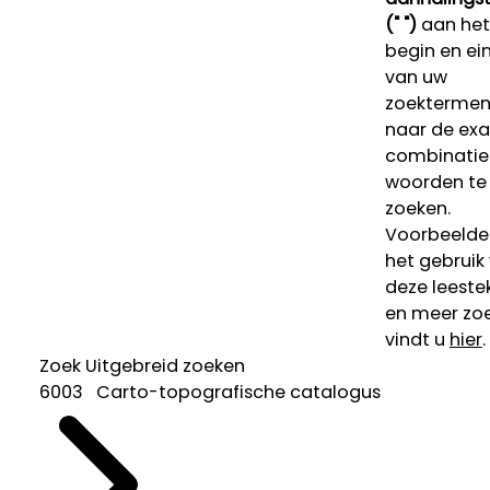
(" ")
aan het
begin en ei
van uw
zoekterme
naar de ex
combinatie
woorden te
zoeken.
Voorbeelde
het gebruik
deze leeste
en meer zoe
vindt u
hier
.
Zoek
Uitgebreid zoeken
6003 Carto-topografische catalogus