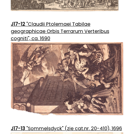
J17-12
"Claudii Ptolemaei Tabilae
geographicae Orbis Terrarum Verteribus
cogniti", ca. 1690
J17-13
"Sommelsdyck" (zie cat.nr. 20-410), 1696