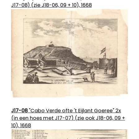
J17-08) (zie J18-06, 09 + 10), 1668
J17-08
"Cabo Verde ofte 't Eijlant Goeree" 2x
(in een hoes met J17-07) (zie ook J18-06, 09 +
10), 1668