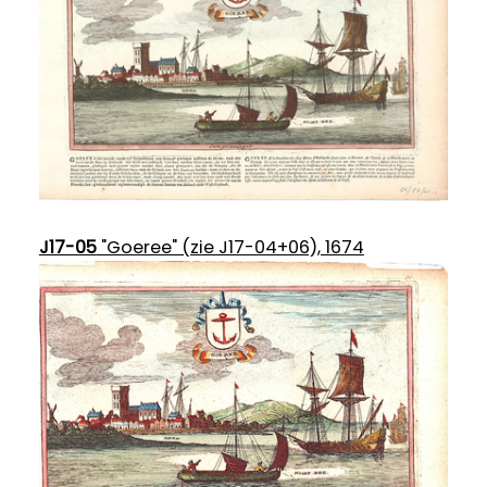
J17-05
"Goeree" (zie J17-04+06), 1674