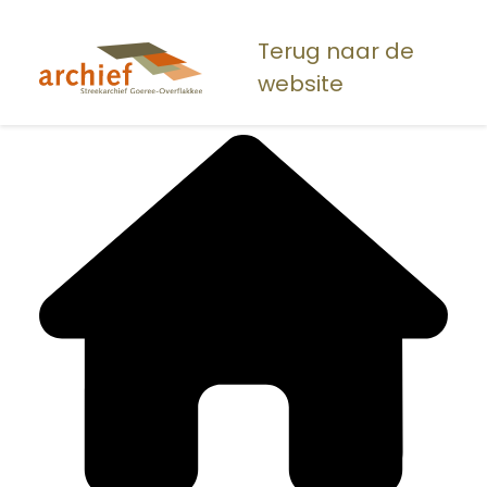
Overslaan
en
Terug naar de
naar
website
de
inhoud
gaan