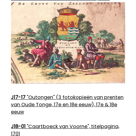
J17-17
"Outongen" (3 fotokopieën van prenten
van Oude Tonge, 17e en 18e eeuw), 17e & 18e
eeuw
J18-01
"Caartboeck van Voorne", titelpagina,
1701