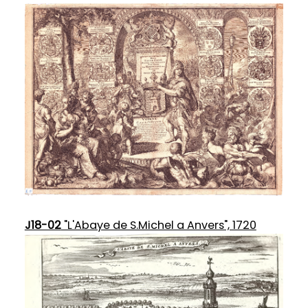
J18-02
"L'Abaye de S.Michel a Anvers", 1720