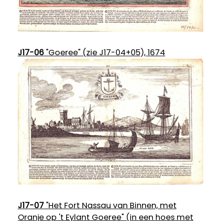
J17-06
"Goeree" (zie J17-04+05), 1674
J17-07
"Het Fort Nassau van Binnen, met
Oranje op 't Eylant Goeree" (in een hoes met