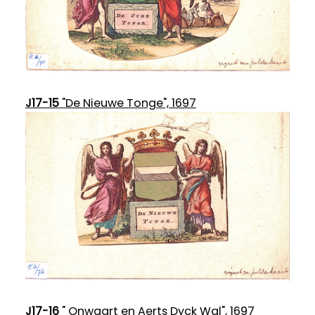
J17-15
"De Nieuwe Tonge", 1697
J17-16
" Onwaart en Aerts Dyck Wal", 1697