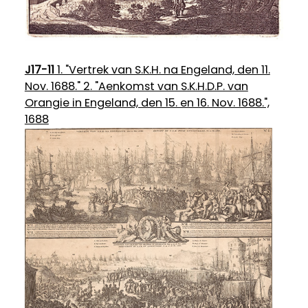
J17-11
1. "Vertrek van S.K.H. na Engeland, den 11.
Nov. 1688." 2. "Aenkomst van S.K.H.D.P. van
Orangie in Engeland, den 15. en 16. Nov. 1688.",
1688