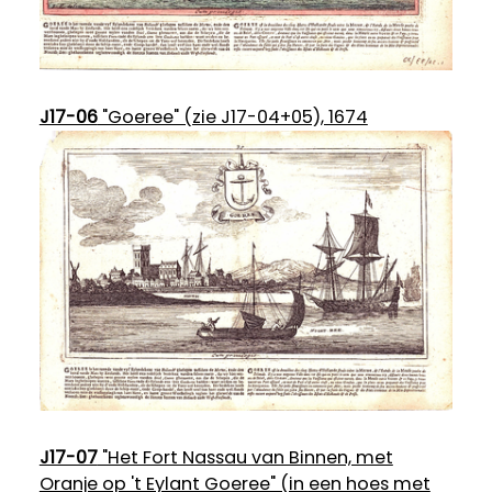
J17-06
"Goeree" (zie J17-04+05), 1674
J17-07
"Het Fort Nassau van Binnen, met
Oranje op 't Eylant Goeree" (in een hoes met