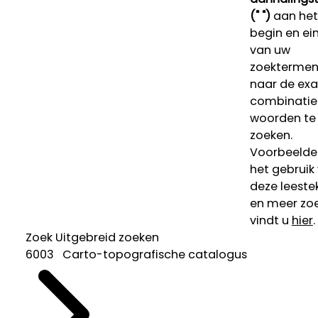
(" ")
aan het
begin en ei
van uw
zoekterme
naar de ex
combinatie
woorden te
zoeken.
Voorbeelde
het gebruik
deze leeste
en meer zoe
vindt u
hier
.
Zoek
Uitgebreid zoeken
6003 Carto-topografische catalogus