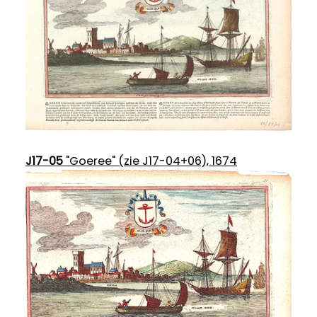
J17-05
"Goeree" (zie J17-04+06), 1674