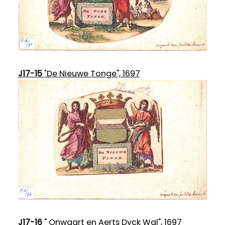
J17-15
"De Nieuwe Tonge", 1697
J17-16
" Onwaart en Aerts Dyck Wal", 1697