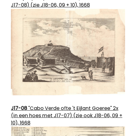
J17-08) (zie J18-06, 09 + 10), 1668
J17-08
"Cabo Verde ofte 't Eijlant Goeree" 2x
(in een hoes met J17-07) (zie ook J18-06, 09 +
10), 1668