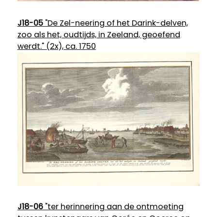
J18-05
"De Zel-neering of het Darink-delven,
zoo als het, oudtijds, in Zeeland, geoefend
werdt." (2x), ca. 1750
J18-06
"ter herinnering aan de ontmoeting