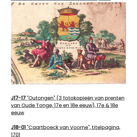
J17-17
"Outongen" (3 fotokopieën van prenten
van Oude Tonge, 17e en 18e eeuw), 17e & 18e
eeuw
J18-01
"Caartboeck van Voorne", titelpagina,
1701