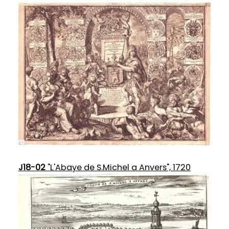
J18-02
"L'Abaye de S.Michel a Anvers", 1720