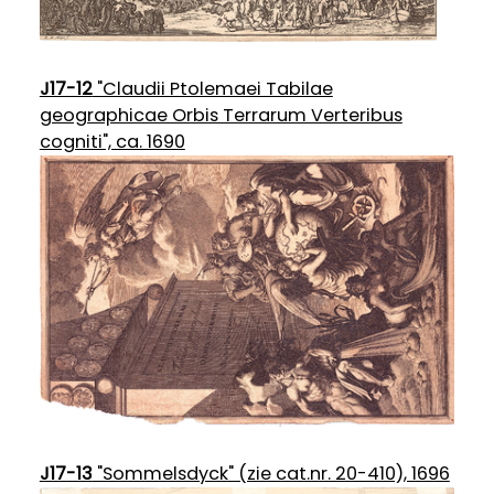
J17-12
"Claudii Ptolemaei Tabilae
geographicae Orbis Terrarum Verteribus
cogniti", ca. 1690
J17-13
"Sommelsdyck" (zie cat.nr. 20-410), 1696