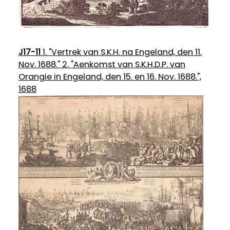
J17-11
1. "Vertrek van S.K.H. na Engeland, den 11.
Nov. 1688." 2. "Aenkomst van S.K.H.D.P. van
Orangie in Engeland, den 15. en 16. Nov. 1688.",
1688