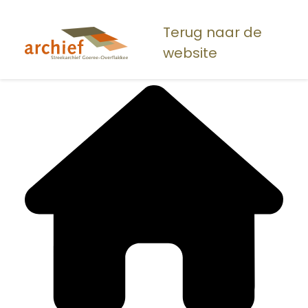
Overslaan
en
Terug naar de
naar
website
de
inhoud
gaan