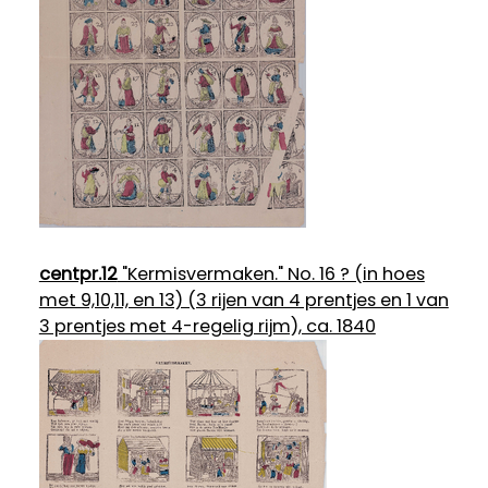
centpr.12
"Kermisvermaken." No. 16 ? (in hoes
met 9,10,11, en 13) (3 rijen van 4 prentjes en 1 van
3 prentjes met 4-regelig rijm), ca. 1840