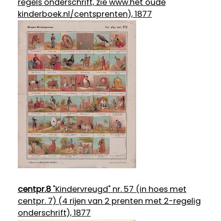
regels onderschrift, zie www.het oude
kinderboek.nl/centsprenten), 1877
centpr.8
"Kindervreugd" nr. 57 (in hoes met
centpr. 7) (4 rijen van 2 prenten met 2-regelig
onderschrift), 1877