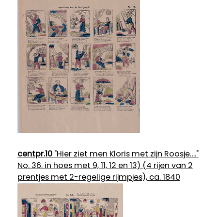
centpr.10
"Hier ziet men Kloris met zijn Roosje…."
No. 36. in hoes met 9, 11, 12 en 13) (4 rijen van 2
prentjes met 2-regelige rijmpjes), ca. 1840