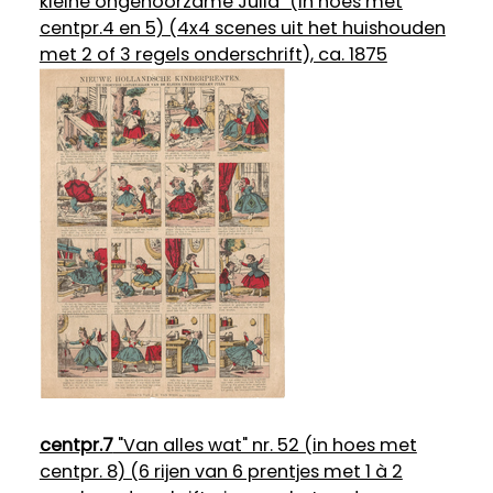
kleine ongehoorzame Julia" (in hoes met
centpr.4 en 5) (4x4 scenes uit het huishouden
met 2 of 3 regels onderschrift), ca. 1875
centpr.7
"Van alles wat" nr. 52 (in hoes met
centpr. 8) (6 rijen van 6 prentjes met 1 à 2