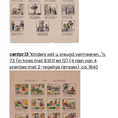
centpr.13
"Kinders wilt u vreugd vermeeren…"n.
73 (in hoes met 9,10,11 en 12) (4 rijen van 4
prentjes met 2-regelige rijmpjes), ca. 1840