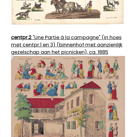
centpr.2
"Une Partie à la campagne" (in hoes
met centpr.1 en 3) (binnenhof met aanzienlijk
gezelschap aan het picnicken), ca. 1885