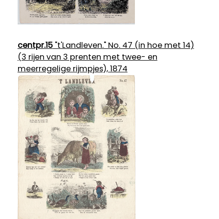
centpr.15
"t'Landleven." No. 47 (in hoe met 14)
(3 rijen van 3 prenten met twee- en
meerregelige rijmpjes), 1874