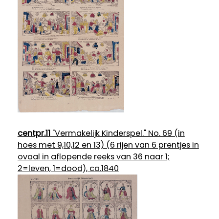
centpr.11
"Vermakelijk Kinderspel." No. 69 (in
hoes met 9,10,12 en 13) (6 rijen van 6 prentjes in
ovaal in aflopende reeks van 36 naar 1;
2=leven, 1=dood), ca.1840