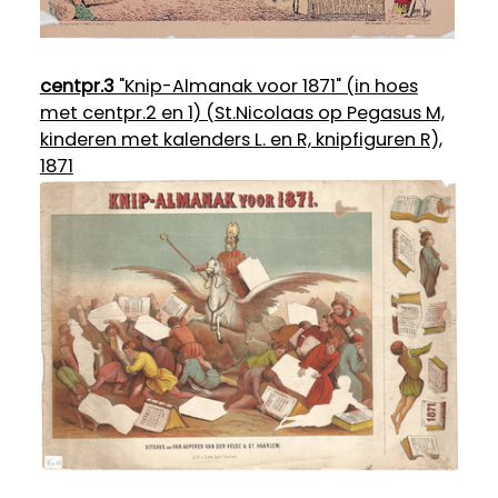
centpr.3
"Knip-Almanak voor 1871" (in hoes
met centpr.2 en 1) (St.Nicolaas op Pegasus M,
kinderen met kalenders L. en R, knipfiguren R),
1871