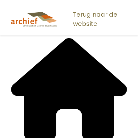
Overslaan
en
Terug naar de
naar
website
de
inhoud
gaan