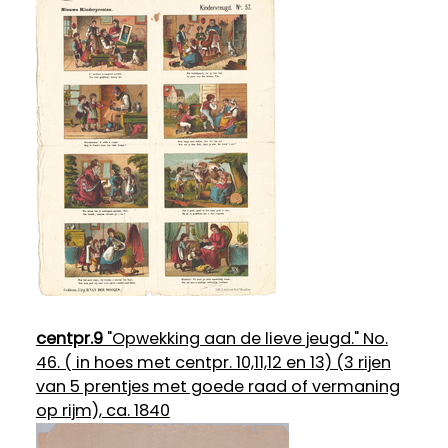
centpr.9
"Opwekking aan de lieve jeugd." No.
46. ( in hoes met centpr. 10,11,12 en 13) (3 rijen
van 5 prentjes met goede raad of vermaning
op rijm), ca. 1840