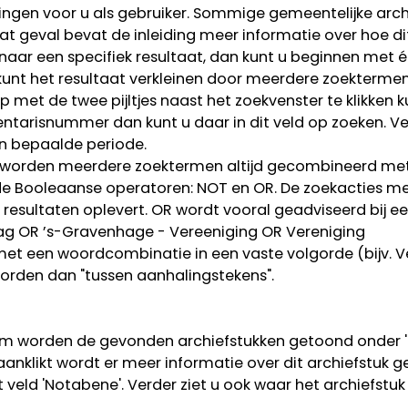
zingen voor u als gebruiker. Sommige gemeentelijke arc
at geval bevat de inleiding meer informatie over hoe di
naar een specifiek resultaat, dan kunt u beginnen met é
 kunt het resultaat verkleinen door meerdere zoekterme
 met de twee pijltjes naast het zoekvenster te klikken k
ventarisnummer dan kunt u daar in dit veld op zoeken. V
en bepaalde periode.
orden meerdere zoektermen altijd gecombineerd met AN
de Booleaanse operatoren: NOT en OR. De zoekacties m
r resultaten oplevert. OR wordt vooral geadviseerd bij e
 Haag OR ’s-Gravenhage - Vereeniging OR Vereniging
met een woordcombinatie in een vaste volgorde (bijv. 
rden dan "tussen aanhalingstekens".
rm worden de gevonden archiefstukken getoond onder 'G
t aanklikt wordt er meer informatie over dit archiefstuk 
 veld 'Notabene'. Verder ziet u ook waar het archiefstuk