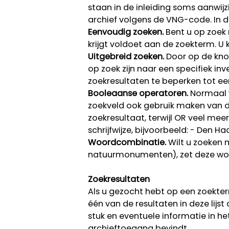
staan in de inleiding soms aanwij
archief volgens de VNG-code. In d
Eenvoudig zoeken.
Bent u op zoek 
krijgt voldoet aan de zoekterm. U
Uitgebreid zoeken.
Door op de knop
op zoek zijn naar een specifiek in
zoekresultaten te beperken tot e
Booleaanse operatoren.
Normaal w
zoekveld ook gebruik maken van 
zoekresultaat, terwijl OR veel mee
schrijfwijze, bijvoorbeeld: - Den
Woordcombinatie.
Wilt u zoeken 
natuurmonumenten), zet deze woo
Zoekresultaten
Als u gezocht hebt op een zoekte
één van de resultaten in deze lijs
stuk en eventuele informatie in het
archieftoegang bevindt.