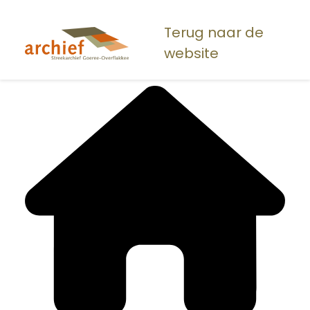
Overslaan
en
Terug naar de
naar
website
de
inhoud
gaan