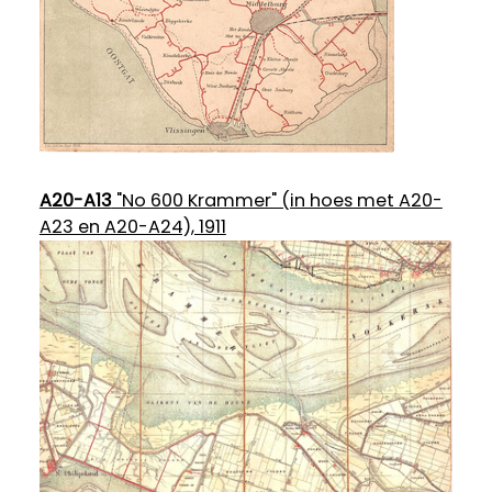
A20-A13
"No 600 Krammer" (in hoes met A20-
A23 en A20-A24), 1911