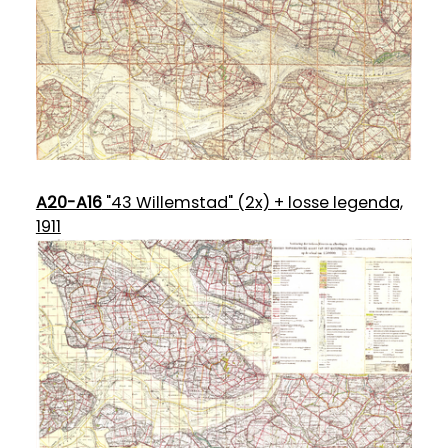
A20-A16
"43 Willemstad" (2x) + losse legenda,
1911