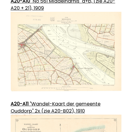
A20-A10
"No 561 Middelharnis" a+b, (zie A20-
A20 + 21), 1909
A20-A11
"Wandel-Kaart der gemeente
Ouddorp" 2x (zie A20-B02), 1910