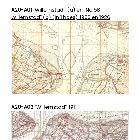
A20-A01
"Willemstad." (a) en "No 581
Willemstad" (b) (in 1 hoes), 1900 en 1926
A20-A02
"Willemstad", 1911