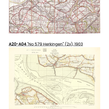
A20-A04
"No 579 Herkingen" (2x), 1903