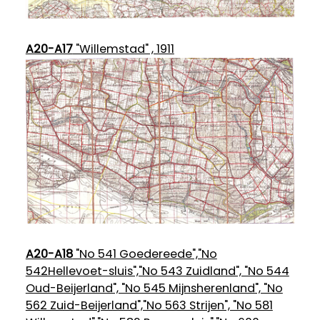
A20-A17
"Willemstad" , 1911
A20-A18
"No 541 Goedereede","No
542Hellevoet-sluis","No 543 Zuidland", "No 544
Oud-Beijerland", "No 545 Mijnsherenland", "No
562 Zuid-Beijerland","No 563 Strijen", "No 581