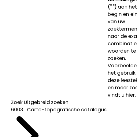
(" ")
aan het
begin en ei
van uw
zoekterme
naar de ex
combinatie
woorden te
zoeken.
Voorbeelde
het gebruik
deze leeste
en meer zoe
vindt u
hier
.
Zoek
Uitgebreid zoeken
6003 Carto-topografische catalogus