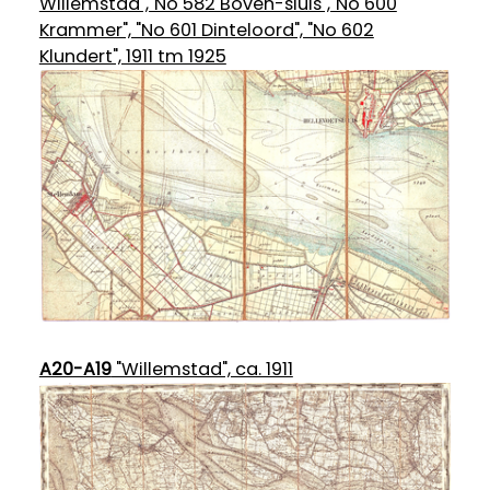
Willemstad","No 582 Boven-sluis","No 600
Krammer", "No 601 Dinteloord", "No 602
Klundert", 1911 tm 1925
A20-A19
"Willemstad", ca. 1911