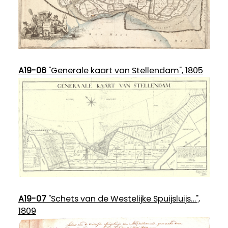
A19-06
"Generale kaart van Stellendam", 1805
A19-07
"Schets van de Westelijke Spuijsluijs…",
1809