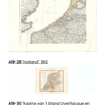
A19-28
"Holland", 1812
A19-30
"Kaarte van 't Eiland Overflacque en