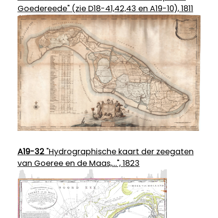
Goedereede" (zie D18-41,42,43 en A19-10), 1811
A19-32
"Hydrographische kaart der zeegaten
van Goeree en de Maas,…", 1823