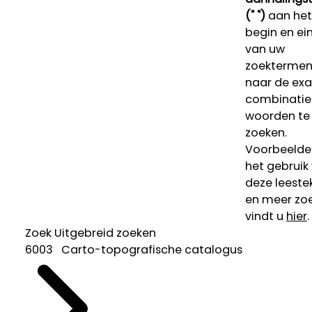
(" ")
aan het
begin en ei
van uw
zoekterme
naar de ex
combinatie
woorden te
zoeken.
Voorbeelde
het gebruik
deze leeste
en meer zoe
vindt u
hier
.
Zoek
Uitgebreid zoeken
6003 Carto-topografische catalogus