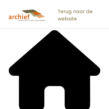
Overslaan
en
Terug naar de
naar
website
de
inhoud
gaan