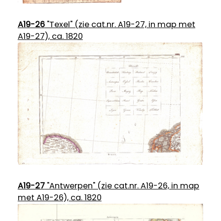
A19-26
"Texel" (zie cat.nr. A19-27, in map met
A19-27), ca. 1820
A19-27
"Antwerpen" (zie cat.nr. A19-26, in map
met A19-26), ca. 1820