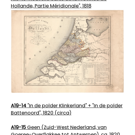
Hollande, Partie Méridionale", 1818
A19-14
"In de polder Klinkerland" + "In de polder
Battenoord", 1820 (circa)
A19-15
Geen (Zuid-West Nederland, van
Goeree-Overflakkee tot Antwerpen), ca. 1820