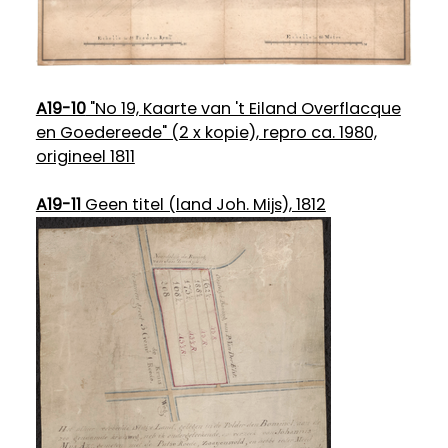
A19-10
"No 19, Kaarte van 't Eiland Overflacque
en Goedereede" (2 x kopie), repro ca. 1980,
origineel 1811
A19-11
Geen titel (land Joh. Mijs), 1812