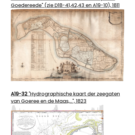
Goedereede" (zie D18-41,42,43 en A19-10), 1811
A19-32
"Hydrographische kaart der zeegaten
van Goeree en de Maas,…", 1823