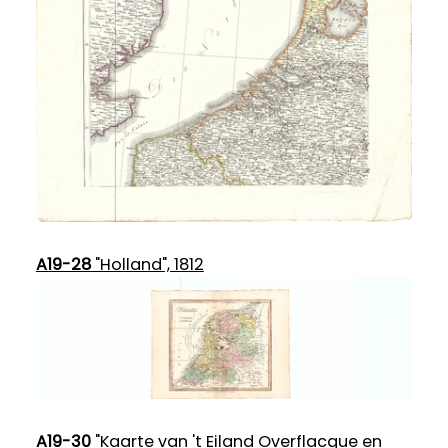
A19-28
"Holland", 1812
A19-30
"Kaarte van 't Eiland Overflacque en