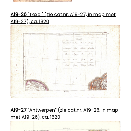
A19-26
"Texel" (zie cat.nr. A19-27, in map met
A19-27), ca. 1820
A19-27
"Antwerpen" (zie cat.nr. A19-26, in map
met A19-26), ca. 1820