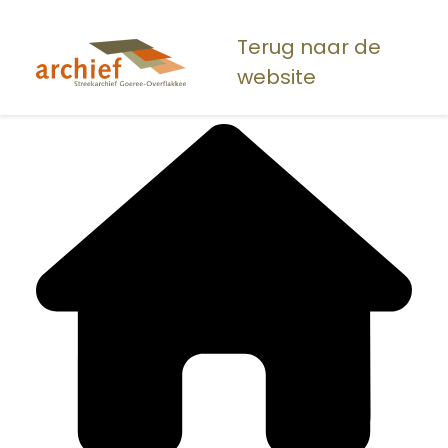
Overslaan
en
Terug naar de
naar
website
de
inhoud
gaan