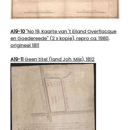
A19-10
"No 19, Kaarte van 't Eiland Overflacque
en Goedereede" (2 x kopie), repro ca. 1980,
origineel 1811
A19-11
Geen titel (land Joh. Mijs), 1812