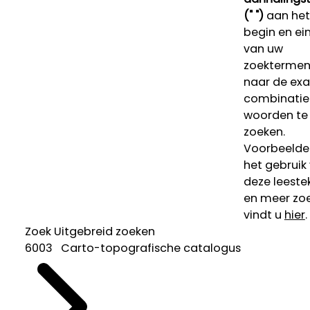
(" ")
aan het
begin en ei
van uw
zoekterme
naar de ex
combinatie
woorden te
zoeken.
Voorbeelde
het gebruik
deze leeste
en meer zoe
vindt u
hier
.
Zoek
Uitgebreid zoeken
6003 Carto-topografische catalogus