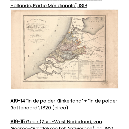
Hollande, Partie Méridionale", 1818
A19-14
"In de polder Klinkerland" + "In de polder
Battenoord", 1820 (circa)
A19-15
Geen (Zuid-West Nederland, van
Goeree-Overflakkee tot Antwerpen), ca. 1820