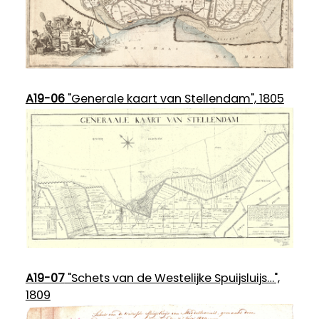
A19-06
"Generale kaart van Stellendam", 1805
A19-07
"Schets van de Westelijke Spuijsluijs…",
1809