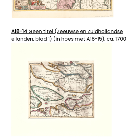
A18-14
Geen titel (Zeeuwse en Zuidhollandse
eilanden, blad 1) (in hoes met A18-15), ca. 1700