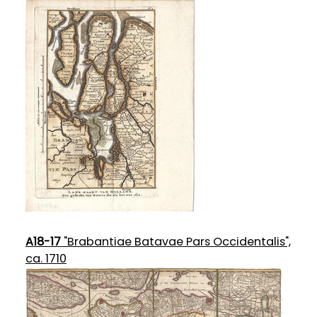
A18-17
"Brabantiae Batavae Pars Occidentalis",
ca. 1710