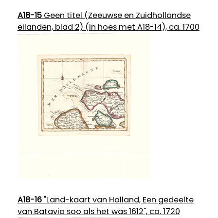
A18-15
Geen titel (Zeeuwse en Zuidhollandse
eilanden, blad 2) (in hoes met A18-14), ca. 1700
A18-16
"Land-kaart van Holland, Een gedeelte
van Batavia soo als het was 1612", ca. 1720