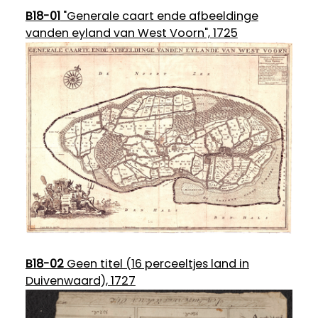
B18-01
"Generale caart ende afbeeldinge
vanden eyland van West Voorn", 1725
B18-02
Geen titel (16 perceeltjes land in
Duivenwaard), 1727