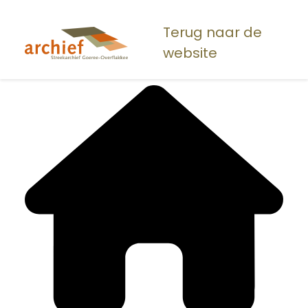
Overslaan
en
Terug naar de
naar
website
de
inhoud
gaan