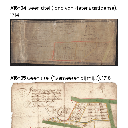
A18-04
Geen titel (land van Pieter Bastiaense),
1714
A18-05
Geen titel ("Gemeeten bij mij…"), 1718