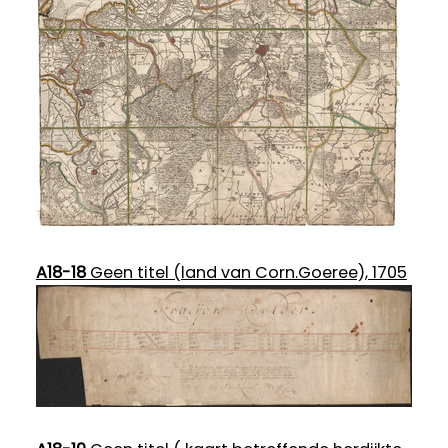
A18-18
Geen titel (land van Corn.Goeree), 1705