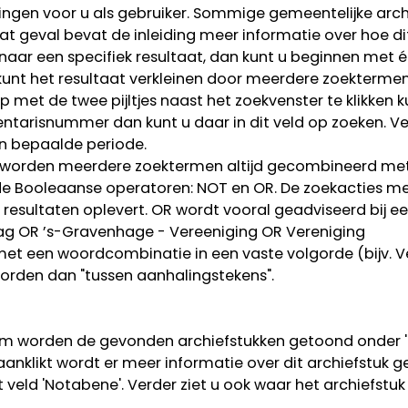
zingen voor u als gebruiker. Sommige gemeentelijke arc
at geval bevat de inleiding meer informatie over hoe di
naar een specifiek resultaat, dan kunt u beginnen met é
 kunt het resultaat verkleinen door meerdere zoekterme
 met de twee pijltjes naast het zoekvenster te klikken k
ventarisnummer dan kunt u daar in dit veld op zoeken. V
en bepaalde periode.
orden meerdere zoektermen altijd gecombineerd met AN
de Booleaanse operatoren: NOT en OR. De zoekacties m
r resultaten oplevert. OR wordt vooral geadviseerd bij e
 Haag OR ’s-Gravenhage - Vereeniging OR Vereniging
met een woordcombinatie in een vaste volgorde (bijv. 
rden dan "tussen aanhalingstekens".
rm worden de gevonden archiefstukken getoond onder 'G
t aanklikt wordt er meer informatie over dit archiefstuk 
 veld 'Notabene'. Verder ziet u ook waar het archiefstuk