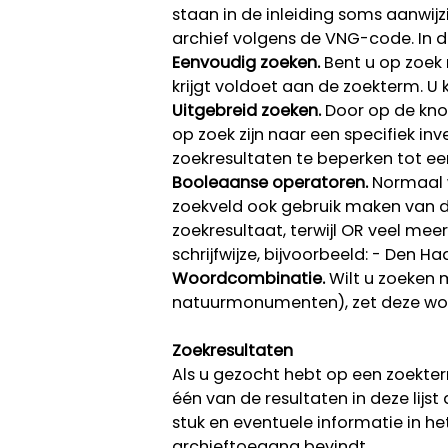
staan in de inleiding soms aanwij
archief volgens de VNG-code. In d
Eenvoudig zoeken.
Bent u op zoek 
krijgt voldoet aan de zoekterm. U
Uitgebreid zoeken.
Door op de knop
op zoek zijn naar een specifiek in
zoekresultaten te beperken tot e
Booleaanse operatoren.
Normaal w
zoekveld ook gebruik maken van 
zoekresultaat, terwijl OR veel mee
schrijfwijze, bijvoorbeeld: - Den
Woordcombinatie.
Wilt u zoeken 
natuurmonumenten), zet deze woo
Zoekresultaten
Als u gezocht hebt op een zoekte
één van de resultaten in deze lijs
stuk en eventuele informatie in het
archieftoegang bevindt.