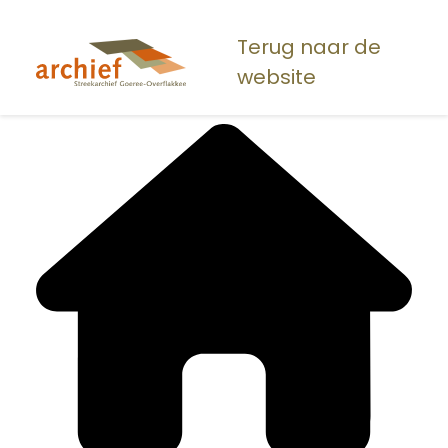
Overslaan
en
Terug naar de
naar
website
de
inhoud
gaan