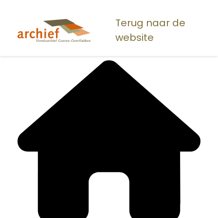
Overslaan
en
Terug naar de
naar
website
de
inhoud
gaan