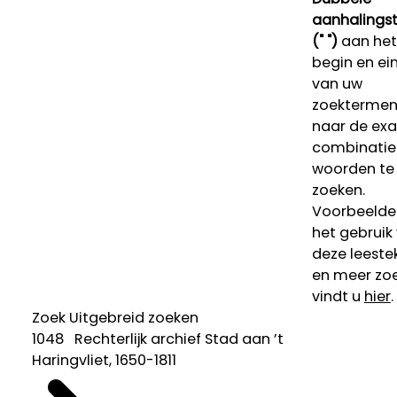
aanhalings
(" ")
aan het
begin en ei
van uw
zoekterme
naar de ex
combinatie
woorden te
zoeken.
Voorbeelde
het gebruik
deze leeste
en meer zoe
vindt u
hier
.
Zoek
Uitgebreid zoeken
1048 Rechterlijk archief Stad aan ’t
Haringvliet, 1650-1811