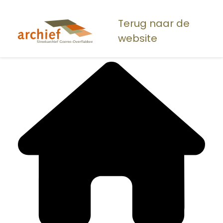
Overslaan
en
Terug naar de
naar
website
de
inhoud
gaan