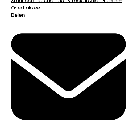
Stuur een reactie naar Streekarchief Goeree-
Overflakkee
Delen