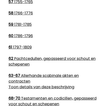
57
1755-1765
58
1766-1776
59
1781-1785
60
1786-1796
61
1797-1809
62
Pachtcedullen, gepasseerd voor schout en
schepenen
63-67
Allerhande scabinale akten en
contracten
Toon details van deze beschrijving
68-70
Testamenten en codicillen, gepasseerd
voor schout en schepenen