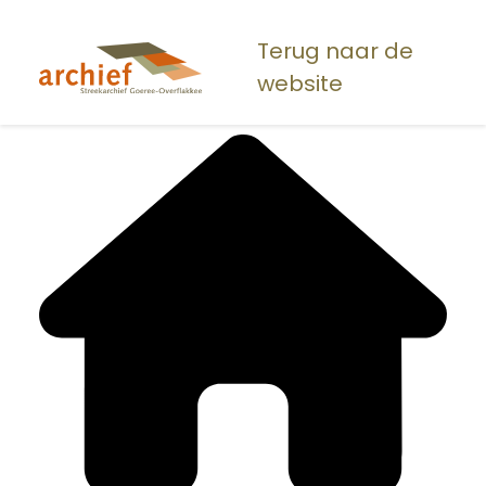
Overslaan
en
Terug naar de
naar
website
de
inhoud
gaan