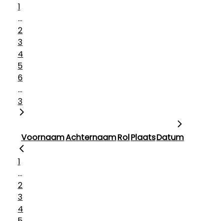
1
...
2
3
4
5
6
...
3
Voornaam
Achternaam
Rol
Plaats
Datum
1
...
2
3
4
5