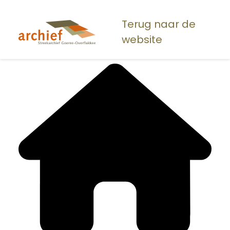
Overslaan
en
Terug naar de
naar
website
de
inhoud
gaan