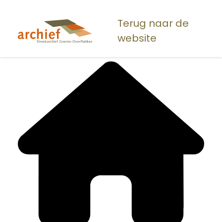
Overslaan
en
Terug naar de
naar
website
de
inhoud
gaan