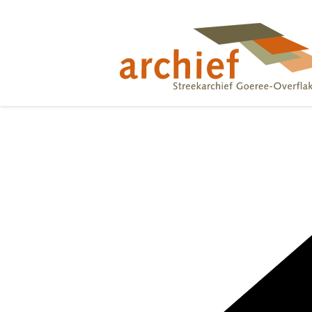
Overslaan
en
naar
de
inhoud
gaan