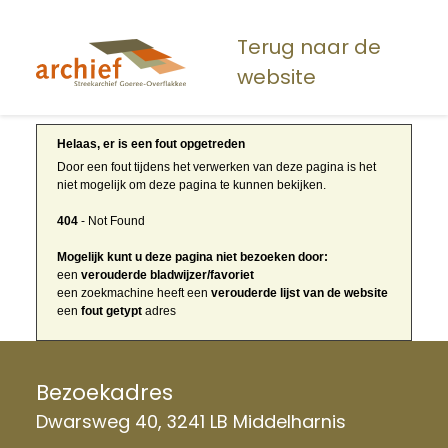
Overslaan
en
Terug naar de
naar
website
de
inhoud
gaan
Helaas, er is een fout opgetreden
Door een fout tijdens het verwerken van deze pagina is het
niet mogelijk om deze pagina te kunnen bekijken.
404
- Not Found
Mogelijk kunt u deze pagina niet bezoeken door:
een
verouderde bladwijzer/favoriet
een zoekmachine heeft een
verouderde lijst van de website
een
fout getypt
adres
Bezoekadres
Dwarsweg 40, 3241 LB Middelharnis