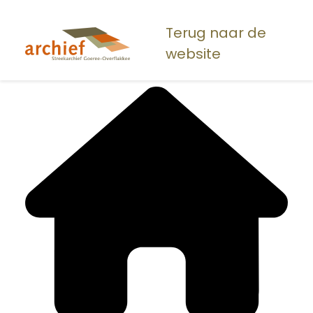
Overslaan
en
Terug naar de
naar
website
de
inhoud
gaan