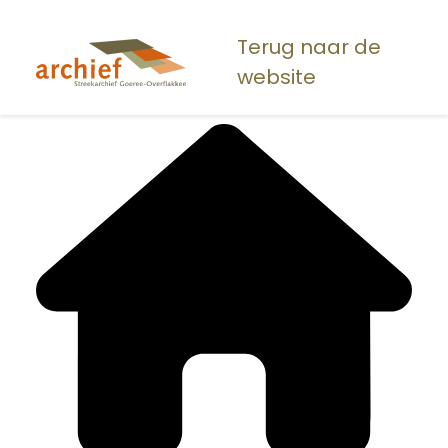
Overslaan
en
Terug naar de
naar
website
de
inhoud
gaan