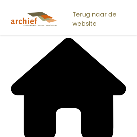
Overslaan
en
Terug naar de
naar
website
de
inhoud
gaan