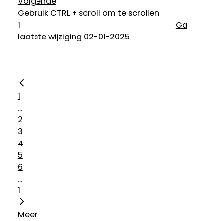
Volgende
Gebruik CTRL + scroll om te scrollen
Ga
laatste wijziging 02-01-2025
1
...
2
3
4
5
6
...
1
Meer