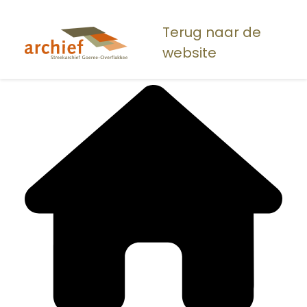
Overslaan
en
Terug naar de
naar
website
de
inhoud
gaan