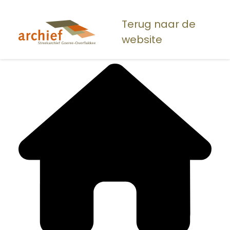
Overslaan
en
Terug naar de
naar
website
de
inhoud
gaan