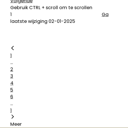
Volgende
Gebruik CTRL + scroll om te scrollen
Ga
laatste wijziging 02-01-2025
1
...
2
3
4
5
6
...
1
Meer