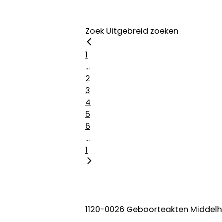
Zoek
Uitgebreid zoeken
1
...
2
3
4
5
6
...
1
1120-0026 Geboorteakten Middelh