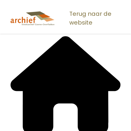
Overslaan
en
Terug naar de
naar
website
de
inhoud
gaan