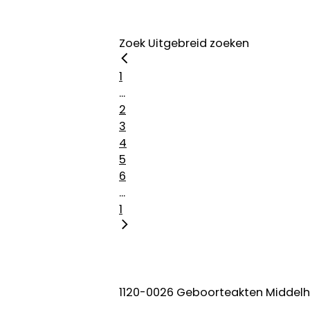
Zoek
Uitgebreid zoeken
1
...
2
3
4
5
6
...
1
1120-0026 Geboorteakten Middelh