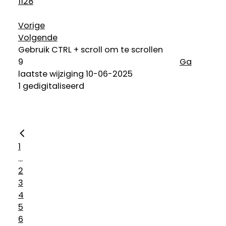
1128
Vorige
Volgende
Gebruik CTRL + scroll om te scrollen
Ga
laatste wijziging 10-06-2025
1 gedigitaliseerd
1
...
2
3
4
5
6