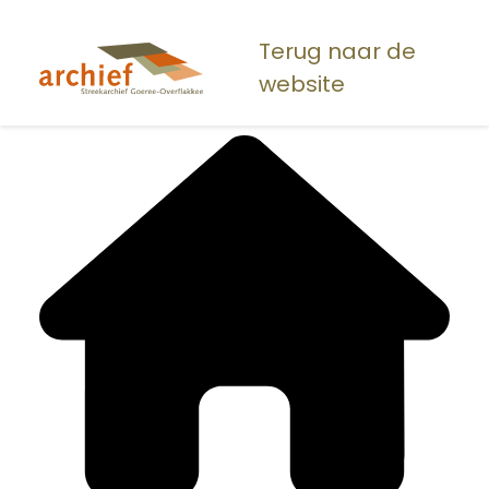
Overslaan
en
Terug naar de
naar
website
de
inhoud
gaan