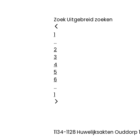
Zoek
Uitgebreid zoeken
1
...
2
3
4
5
6
...
1
1134-1128 Huwelijksakten Ouddorp 