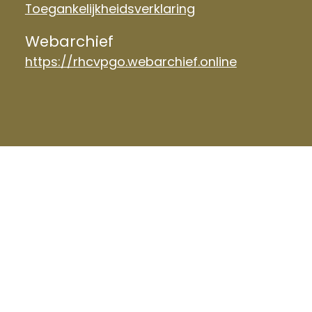
Toegankelijkheidsverklaring
Webarchief
https://rhcvpgo.webarchief.online