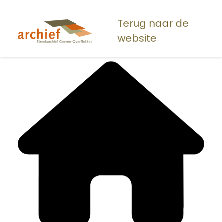
Overslaan
en
Terug naar de
naar
website
de
inhoud
gaan