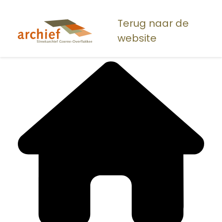
Overslaan
en
Terug naar de
naar
website
de
inhoud
gaan