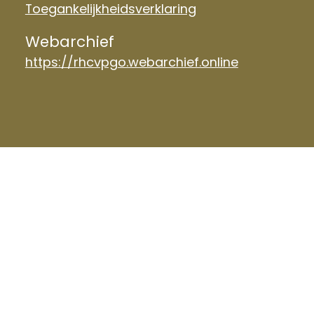
Toegankelijkheidsverklaring
Webarchief
https://rhcvpgo.webarchief.online