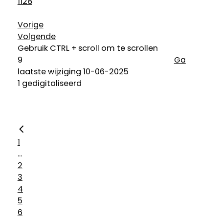
1128
Vorige
Volgende
Gebruik CTRL + scroll om te scrollen
Ga
laatste wijziging 10-06-2025
1 gedigitaliseerd
1
...
2
3
4
5
6