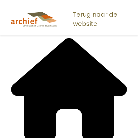
Overslaan
en
Terug naar de
naar
website
de
inhoud
gaan